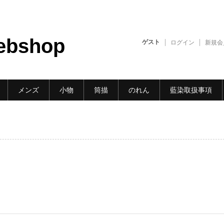
ebshop
ゲスト
ログイン
新規会
メンズ
小物
筒描
のれん
藍染取扱事項