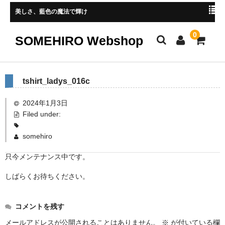
美しさ、藍色の魔法で輝け
0
SOMEHIRO Webshop
HOME
tshirt_ladys_016c
新着商品
2024年1月3日
Filed under:
レディース
somehiro
メンズ
只今メンテナンス中です。
小物
しばらくお待ちください。
マスク
ストール、マフラー
コメントを残す
手ぬぐい
メールアドレスが公開されることはありません。
※
が付いている欄