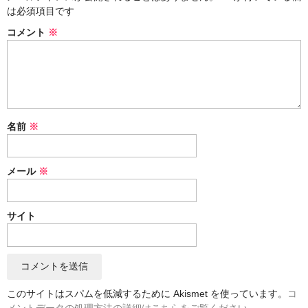
は必須項目です
風呂敷
コメント
※
筒描
のれん
藍染取扱事項
名前
※
カート
ログイン
メール
※
特定商取法に基づく表示
サイト
SALE
このサイトはスパムを低減するために Akismet を使っています。
コ
メントデータの処理方法の詳細はこちらをご覧ください
。