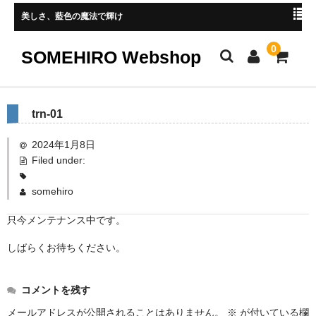
美しさ、藍色の魔法で輝け
0
SOMEHIRO Webshop
HOME
trn-01
新着商品
2024年1月8日
Filed under:
レディース
somehiro
メンズ
只今メンテナンス中です。
小物
しばらくお待ちください。
マスク
ストール、マフラー
コメントを残す
手ぬぐい
メールアドレスが公開されることはありません。
※
が付いている欄