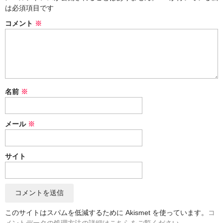
は必須項目です
風呂敷
コメント
※
筒描
のれん
藍染取扱事項
名前
※
カート
ログイン
メール
※
特定商取法に基づく表示
サイト
SALE
このサイトはスパムを低減するために Akismet を使っています。
コ
メントデータの処理方法の詳細はこちらをご覧ください
。