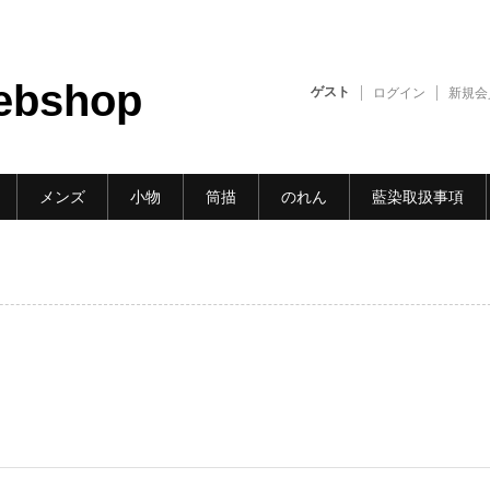
ebshop
ゲスト
ログイン
新規会
メンズ
小物
筒描
のれん
藍染取扱事項