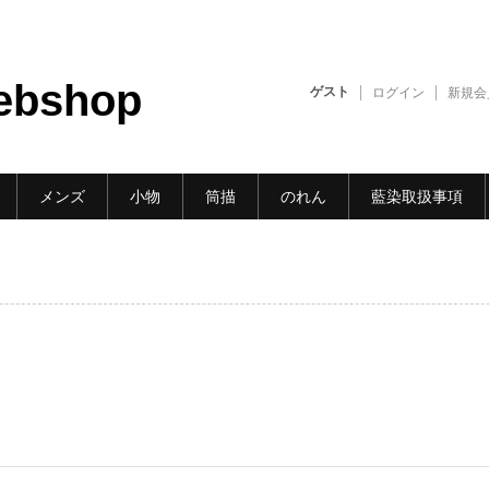
ebshop
ゲスト
ログイン
新規会
メンズ
小物
筒描
のれん
藍染取扱事項