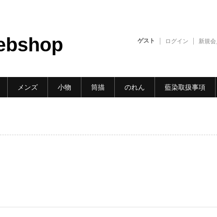
ebshop
ゲスト
ログイン
新規会
メンズ
小物
筒描
のれん
藍染取扱事項