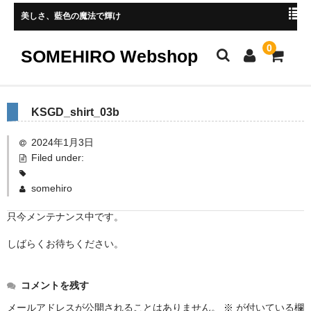
美しさ、藍色の魔法で輝け
0
SOMEHIRO Webshop
HOME
KSGD_shirt_03b
新着商品
2024年1月3日
Filed under:
レディース
somehiro
メンズ
只今メンテナンス中です。
小物
しばらくお待ちください。
マスク
ストール、マフラー
コメントを残す
手ぬぐい
メールアドレスが公開されることはありません。
※
が付いている欄