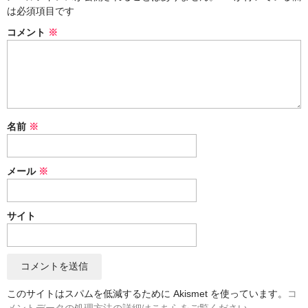
は必須項目です
風呂敷
コメント
※
筒描
のれん
藍染取扱事項
名前
※
カート
ログイン
メール
※
特定商取法に基づく表示
サイト
SALE
このサイトはスパムを低減するために Akismet を使っています。
コ
メントデータの処理方法の詳細はこちらをご覧ください
。