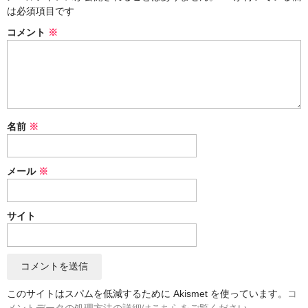
は必須項目です
風呂敷
コメント
※
筒描
のれん
藍染取扱事項
名前
※
カート
ログイン
メール
※
特定商取法に基づく表示
サイト
SALE
このサイトはスパムを低減するために Akismet を使っています。
コ
メントデータの処理方法の詳細はこちらをご覧ください
。