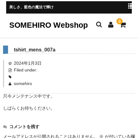
美しさ、藍色の魔法で輝け
0
SOMEHIRO Webshop
HOME
tshirt_mens_007a
新着商品
2024年1月3日
Filed under:
レディース
somehiro
メンズ
只今メンテナンス中です。
小物
しばらくお待ちください。
マスク
ストール、マフラー
コメントを残す
手ぬぐい
メールアドレスが公開されることはありません。
※
が付いている欄