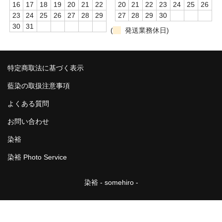
16
17
18
19
20
21
22
20
21
22
23
24
25
26
23
24
25
26
27
28
29
27
28
29
30
風呂敷
30
31
(
発送業務休日)
筒描
のれん
特定商取法に基づく表示
藍染取扱事項
藍染の取扱注意事項
カート
よくある質問
お問い合わせ
ログイン
染裕
特定商取法に基づく表示
染裕 Photo Service
SALE
染裕 - somehiro -