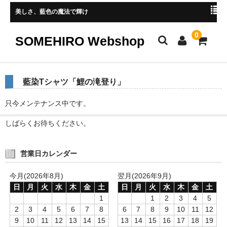
美しさ、藍色の魔法で輝け
0
SOMEHIRO Webshop
HOME
藍染Tシャツ「鯉の滝登り」
新着商品
只今メンテナンス中です。
レディース
しばらくお待ちください。
メンズ
営業日カレンダー
小物
今月(2026年8月)
翌月(2026年9月)
マスク
日
月
火
水
木
金
土
日
月
火
水
木
金
土
1
1
2
3
4
5
ストール、マフラー
2
3
4
5
6
7
8
6
7
8
9
10
11
12
9
10
11
12
13
14
15
13
14
15
16
17
18
19
手ぬぐい