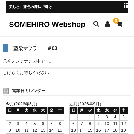
美しさ、藍色の魔法で輝け
0
SOMEHIRO Webshop
HOME
藍染マフラー ＃03
新着商品
只今メンテナンス中です。
レディース
しばらくお待ちください。
メンズ
営業日カレンダー
小物
今月(2026年8月)
翌月(2026年9月)
マスク
日
月
火
水
木
金
土
日
月
火
水
木
金
土
1
1
2
3
4
5
ストール、マフラー
2
3
4
5
6
7
8
6
7
8
9
10
11
12
9
10
11
12
13
14
15
13
14
15
16
17
18
19
手ぬぐい