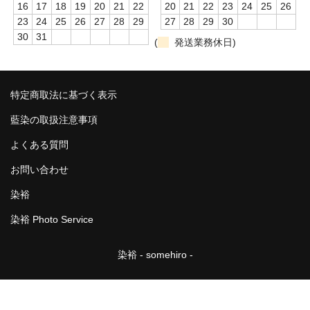
16
17
18
19
20
21
22
20
21
22
23
24
25
26
23
24
25
26
27
28
29
27
28
29
30
風呂敷
30
31
(
発送業務休日)
筒描
のれん
特定商取法に基づく表示
藍染取扱事項
藍染の取扱注意事項
カート
よくある質問
お問い合わせ
ログイン
染裕
特定商取法に基づく表示
染裕 Photo Service
SALE
染裕 - somehiro -