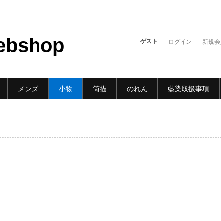
ebshop
ゲスト
ログイン
新規会
メンズ
小物
筒描
のれん
藍染取扱事項